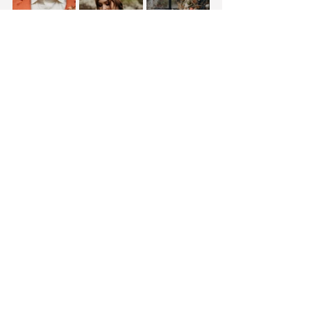
Mein Tipp
Setzt beim Dekorieren des Glashauses 
ganz besonders auf Lichterketten und 
Kerzen. Diese kommen durch die 
Spiegelungen ganz besonders zur 
Geltung und schaffen ein wunderbares 
warmes und stimmungsvolles 
Ambiente.