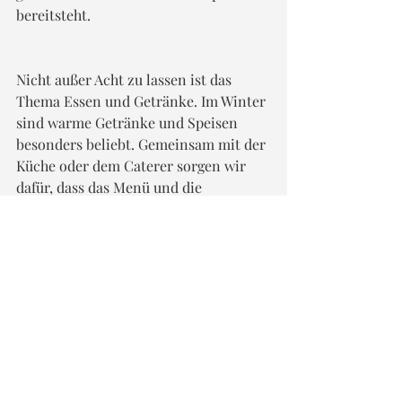
bereitsteht.
Nicht außer Acht zu lassen ist das 
Thema Essen und Getränke. Im Winter 
sind warme Getränke und Speisen 
besonders beliebt. Gemeinsam mit der 
Küche oder dem Caterer sorgen wir 
dafür, dass das Menü und die 
Getränkeauswahl perfekt auf deine 
Winterhochzeit abgestimmt sind. 
Meine Erfahrung hat gezeigt, dass 
Schokolade, Glühwein oder deftige 
Wintergerichte besonders beliebt sind. 
Fazit ist, dass eine Winterhochzeit  
eine wunderschöne und 
unvergessliche Art ist, den besonderen 