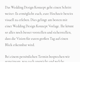
Das Wedding Design Konzept geht einen Schritt
weiter: Es ermöglicht euch, eure Hochzeit bereits
visuell zu erleben. Dies gelingt am besten mit
einer Wedding Design Konzept Vorlage. Ihr könnt
so alles noch besser vorstellen und sicherstellen,
dass die Vision für euren großen Tag auf einen
Blick erkennbar wird.
Bei einem persönlichen Termin besprechen wir
gemeinsam, was euch anspricht und welche
Vorschläge ihr gerne umsetzen möchtet. Meine
Aufgabe ist es, daraufhin sicherzustellen, dass die
richtigen Dienstleister kontaktiert werden, um
eure Vision wahr werden zu lassen. Auf Wunsch
biete ich euch zudem an, das Wedding Design
Konzept umzusetzen, die entsprechenden
Dienstleister zu kontaktieren und Angebote
einzuholen. So wird das Wedding Design Konzept
an eurem Hochzeitstag perfekt umgesetzt und
alles visuell stimmig präsentiert.